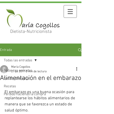
Dietista-Nutricionista
Entrada
Todas las entradas
María Cogollos
Todas las entradas
27 jul 2017
2 min de lectura
Alimentación en el embarazo
Salud y bienestar
Recetas
El embarazo es una buena ocasión para 
Perdido haciendo la compra
replantearse los hábitos alimentarios de 
manera que se favorezca un estado de 
salud óptimo.