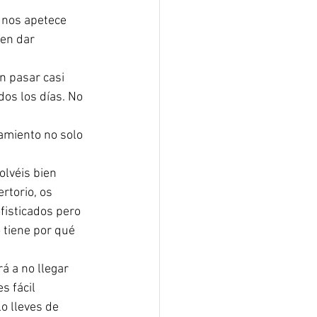
nos apetece 
en dar 
 pasar casi 
dos los días. No 
miento no solo 
lvéis bien 
rtorio, os 
fisticados pero 
tiene por qué 
 a no llegar 
s fácil 
o lleves de 