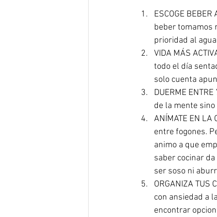
ESCOGE BEBER AG
beber tomamos re
prioridad al agua
VIDA MÁS ACTIVA.
todo el día senta
solo cuenta apunt
DUERME ENTRE 7-
de la mente sino 
ANÍMATE EN LA CO
entre fogones. P
animo a que empe
saber cocinar da
ser soso ni aburri
ORGANIZA TUS COM
con ansiedad a l
encontrar opcione