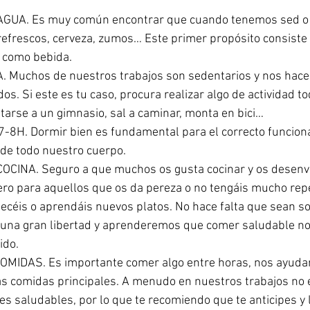
UA. Es muy común encontrar que cuando tenemos sed o 
frescos, cerveza, zumos… Este primer propósito consiste 
 como bebida.  
 Muchos de nuestros trabajos son sedentarios y nos hacen
dos. Si este es tu caso, procura realizar algo de actividad to
arse a un gimnasio, sal a caminar, monta en bici…  
8H. Dormir bien es fundamental para el correcto funciona
de todo nuestro cuerpo.  
CINA. Seguro a que muchos os gusta cocinar y os desenvo
ero para aquellos que os da pereza o no tengáis mucho repe
céis o aprendáis nuevos platos. No hace falta que sean so
 una gran libertad y aprenderemos que comer saludable no 
do.  
IDAS. Es importante comer algo entre horas, nos ayudará
as comidas principales. A menudo en nuestros trabajos no e
s saludables, por lo que te recomiendo que te anticipes y l