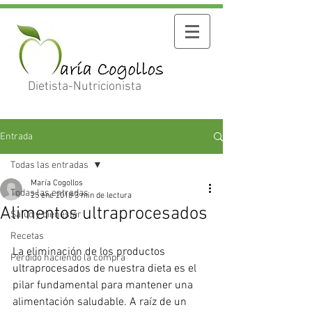
Dietista-Nutricionista
Entrada
Todas las entradas
María Cogollos
Todas las entradas
25 ene 2018
3 min de lectura
Alimentos ultraprocesados
Salud y bienestar
Recetas
La eliminación de los productos 
Perdido haciendo la compra
ultraprocesados de nuestra dieta es el 
pilar fundamental para mantener una 
alimentación saludable. A raíz de un 