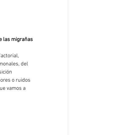
e las migrañas
ctorial, 
monales, del 
ición 
lores o ruidos 
que vamos a 