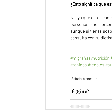
¿Esto significa que e
No, ya que estos com
personas o no ejercer
aunque si tienes sos
consulta con tu dietis
#migrañasynutrición
#taninos
#fenoles
#su
Salud y bienestar