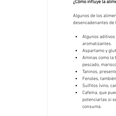
¿Cómo influye la alim
Algunos de los alime
desencadenantes de l
Algunos aditivos
aromatizantes.  
Aspartamo y glu
Aminas como la t
pescado, marisco 
Taninos, presente
Fenoles, también 
Sulfitos (vino, 
Cafeína, que pued
potenciarlas si 
consuma. 