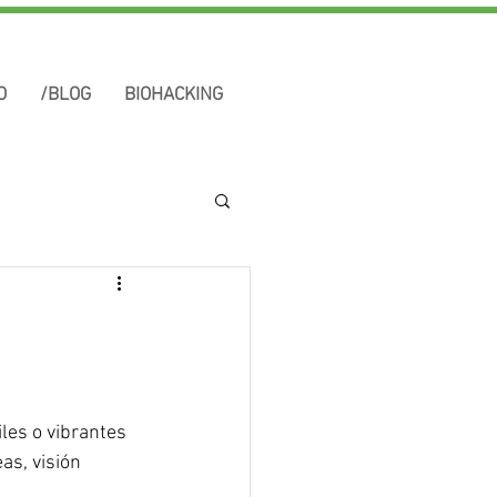
O
/BLOG
BIOHACKING
les o vibrantes 
s, visión 