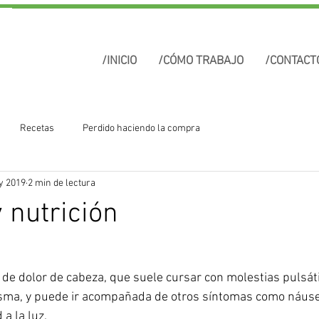
/INICIO
/CÓMO TRABAJO
/CONTACT
Recetas
Perdido haciendo la compra
y 2019
2 min de lectura
 nutrición
 de dolor de cabeza, que suele cursar con molestias pulsáti
isma, y puede ir acompañada de otros síntomas como náusea
 a la luz.